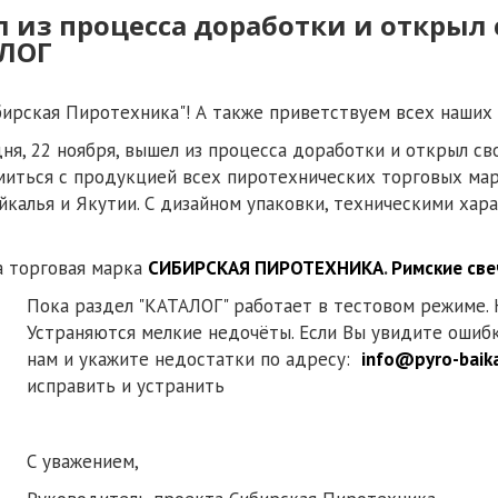
л из процесса доработки и открыл 
АЛОГ
бирская Пиротехника"! А также приветствуем всех наших
я, 22 ноября, вышел из процесса доработки и открыл св
миться с продукцией всех пиротехнических торговых мар
айкалья и Якутии. С дизайном упаковки, техническими ха
а торговая марка
СИБИРСКАЯ ПИРОТЕХНИКА
.
Римские све
Пока раздел "КАТАЛОГ" работает в тестовом режиме. 
Устраняются мелкие недочёты. Если Вы увидите ошибк
нам и укажите недостатки по адресу:
info@pyro-baika
исправить и устранить
С уважением,