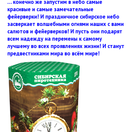
… конечно же запустим в небо самые
красивые и самые замечательные
фейерверки! И праздничное сибирское небо
засверкает волшебными огнями наших с вами
салютов и фейерверков! И пусть они подарят
всем надежду на перемены к самому
лучшему во всех проявлениях жизни! И станут
предвестниками мира во всём мире!